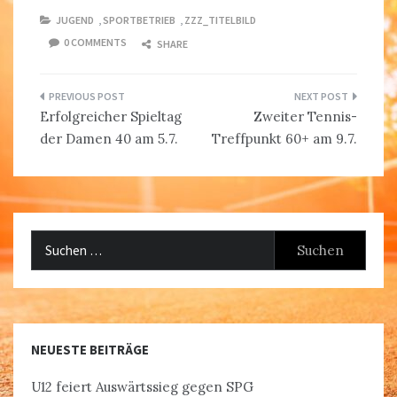
JUGEND
,
SPORTBETRIEB
,
ZZZ_TITELBILD
0 COMMENTS
SHARE
Beitragsnavigation
Erfolgreicher Spieltag
Zweiter Tennis-
der Damen 40 am 5.7.
Treffpunkt 60+ am 9.7.
Suchen
nach:
NEUESTE BEITRÄGE
U12 feiert Auswärtssieg gegen SPG