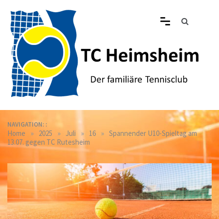
Skip
to
content
Tennisclub Heimsheim
Der familiäre Tennisclub in Heimsheim
NAVIGATION: :
»
»
»
»
Home
2025
Juli
16
Spannender U10-Spieltag am
13.07. gegen TC Rutesheim