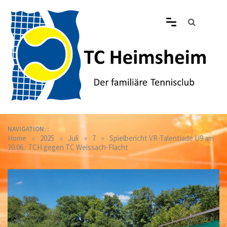
Skip
to
content
Tennisclub Heimsheim
Der familiäre Tennisclub in Heimsheim
NAVIGATION: :
»
»
»
»
Home
2025
Juli
7
Spielbericht VR-Talentiade U9 am
30.06.: TCH gegen TC Weissach-Flacht