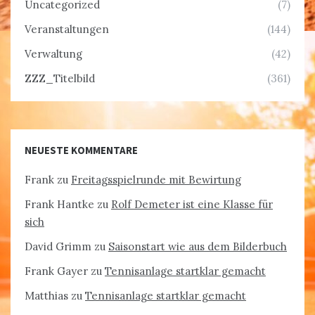
Uncategorized
(7)
Veranstaltungen
(144)
Verwaltung
(42)
ZZZ_Titelbild
(361)
NEUESTE KOMMENTARE
Frank
zu
Freitagsspielrunde mit Bewirtung
Frank Hantke
zu
Rolf Demeter ist eine Klasse für
sich
David Grimm
zu
Saisonstart wie aus dem Bilderbuch
Frank Gayer
zu
Tennisanlage startklar gemacht
Matthias
zu
Tennisanlage startklar gemacht