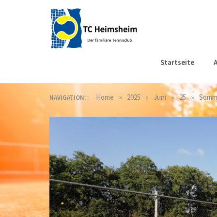
Skip
to
content
Tennisclub
Der familiäre Tennisclub
Startseite
A
in Heimsheim
Heimsheim
»
»
»
»
Home
2025
Juni
25
Somme
NAVIGATION: :