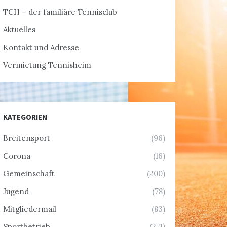
TCH – der familiäre Tennisclub
Aktuelles
Kontakt und Adresse
Vermietung Tennisheim
KATEGORIEN
Breitensport
(96)
Corona
(16)
Gemeinschaft
(200)
Jugend
(78)
Mitgliedermail
(83)
Sportbetrieb
(271)