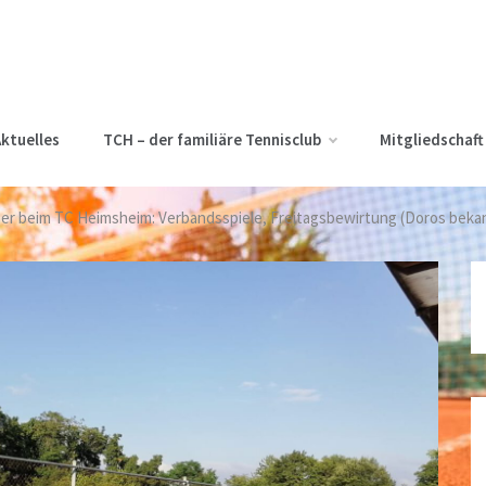
ktuelles
TCH – der familiäre Tennisclub
Mitgliedschaft
r beim TC Heimsheim: Verbandsspiele, Freitagsbewirtung (Doros beka