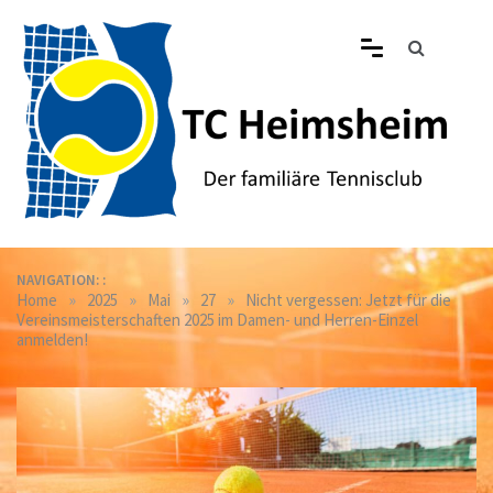
Skip
to
content
Tennisclub Heimsheim
Der familiäre Tennisclub in Heimsheim
NAVIGATION: :
»
»
»
»
Home
2025
Mai
27
Nicht vergessen: Jetzt für die
Vereinsmeisterschaften 2025 im Damen- und Herren-Einzel
anmelden!