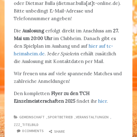
oder Dietmar Bulla (dietmar.bulla[at]t-online.de).
Bitte unbedingt E-Mail-Adresse und
Telefonnummer angeben!
Die
Auslosung
erfolgt direkt im Anschluss am
27.
Mai um 20:00 Uhr
im Clubheim. Danach gibt es
den Spielplan im Aushang und auf
hier auf tc-
heimsheim.de
. Jede
r Spieler
in erhält zusätzlich
die Auslosung mit Kontaktdaten per Mail.
Wir freuen uns auf viele spannende Matches und
zahlreiche Anmeldungen!
Den kompletten
Flyer zu den TCH
Einzelmeisterschaften 2025
findet ihr
hier
.
GEMEINSCHAFT
,
SPORTBETRIEB
,
VERANSTALTUNGEN
,
ZZZ_TITELBILD
0 COMMENTS
SHARE