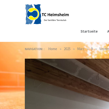
Skip
to
content
Tennisclub
Der familiäre Tennisclub
Startseite
A
in Heimsheim
Heimsheim
»
»
»
»
Home
2025
März
9
Verein
NAVIGATION: :