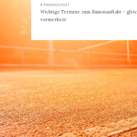
Beitragsnavigation
Wichtige Termine zum Saisonauftakt – glei
vormerken!