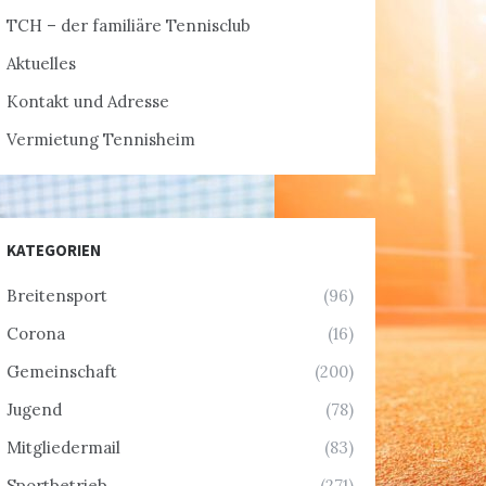
TCH – der familiäre Tennisclub
Aktuelles
Kontakt und Adresse
Vermietung Tennisheim
KATEGORIEN
Breitensport
(96)
Corona
(16)
Gemeinschaft
(200)
Jugend
(78)
Mitgliedermail
(83)
Sportbetrieb
(271)