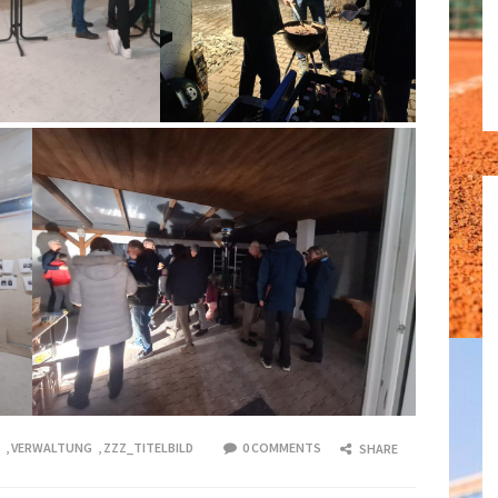
,
VERWALTUNG
,
ZZZ_TITELBILD
0 COMMENTS
SHARE