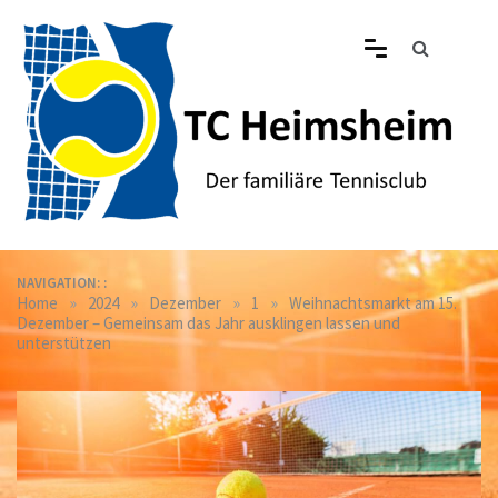
Skip
to
content
Tennisclub Heimsheim
Der familiäre Tennisclub in Heimsheim
NAVIGATION: :
»
»
»
»
Home
2024
Dezember
1
Weihnachtsmarkt am 15.
Dezember – Gemeinsam das Jahr ausklingen lassen und
unterstützen