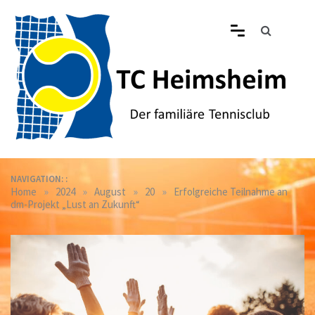
Skip
to
content
Tennisclub Heimsheim
Der familiäre Tennisclub in Heimsheim
NAVIGATION: :
»
»
»
»
Home
2024
August
20
Erfolgreiche Teilnahme an
dm-Projekt „Lust an Zukunft“