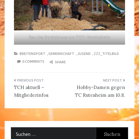
Bau des Spielplatzes am TCH-Vereinsheim
BREITENSPORT
,
GEMEINSCHAFT
,
JUGEND
,
ZZZ_TITELBILD
0 COMMENTS
SHARE
Beitragsnavigation
TCH aktuell –
Hobby-Damen gegen
Mitgliederinfos
TC Rutesheim am 10.8.
Suchen
nach: