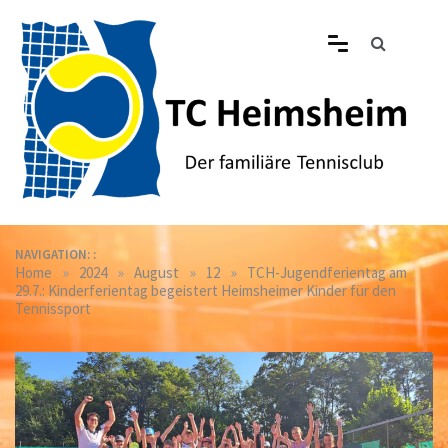
Skip
to
content
Tennisclub Heimsheim
Der familiäre Tennisclub in Heimsheim
NAVIGATION: :
»
»
»
»
Home
2024
August
12
TCH-Jugendferientag am
29.7.: Kinderferientag begeistert Heimsheimer Kinder für den
Tennissport