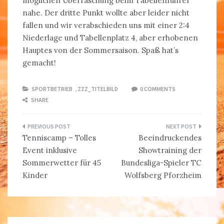
möglichen Überraschung beim Tabellenführer
nahe. Der dritte Punkt wollte aber leider nicht
fallen und wir verabschieden uns mit einer 2:4
Niederlage und Tabellenplatz 4, aber erhobenen
Hauptes von der Sommersaison. Spaß hat’s
gemacht!
SPORTBETRIEB
,
ZZZ_TITELBILD
0 COMMENTS
SHARE
Beitragsnavigation
Tenniscamp – Tolles
Beeindruckendes
Event inklusive
Showtraining der
Sommerwetter für 45
Bundesliga-Spieler TC
Kinder
Wolfsberg Pforzheim