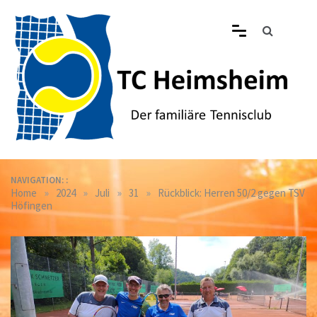
Skip
to
content
Tennisclub Heimsheim
Der familiäre Tennisclub in Heimsheim
NAVIGATION: :
»
»
»
»
Home
2024
Juli
31
Rückblick: Herren 50/2 gegen TSV
Höfingen