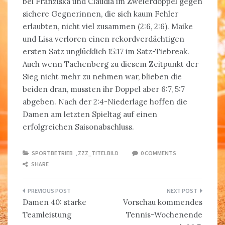
bei Franziska und Claudia im Zweierdoppel gegen
sichere Gegnerinnen, die sich kaum Fehler
erlaubten, nicht viel zusammen (2:6, 2:6). Maike
und Lisa verloren einen rekordverdächtigen
ersten Satz unglücklich 15:17 im Satz-Tiebreak.
Auch wenn Tachenberg zu diesem Zeitpunkt der
Sieg nicht mehr zu nehmen war, blieben die
beiden dran, mussten ihr Doppel aber 6:7, 5:7
abgeben. Nach der 2:4-Niederlage hoffen die
Damen am letzten Spieltag auf einen
erfolgreichen Saisonabschluss.
SPORTBETRIEB
,
ZZZ_TITELBILD
0 COMMENTS
SHARE
Beitragsnavigation
Damen 40: starke
Vorschau kommendes
Teamleistung
Tennis-Wochenende