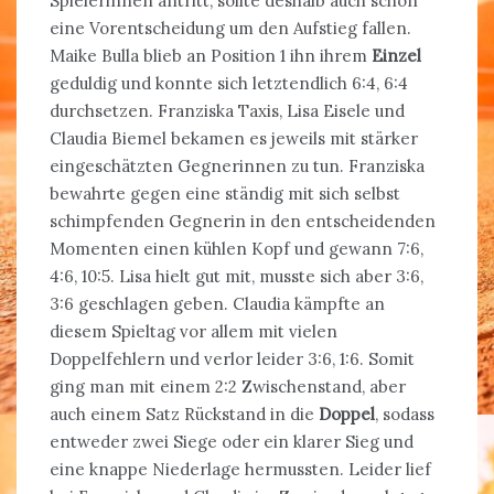
Spielerinnen antritt, sollte deshalb auch schon
eine Vorentscheidung um den Aufstieg fallen.
Maike Bulla blieb an Position 1 ihn ihrem
Einzel
geduldig und konnte sich letztendlich 6:4, 6:4
durchsetzen. Franziska Taxis, Lisa Eisele und
Claudia Biemel bekamen es jeweils mit stärker
eingeschätzten Gegnerinnen zu tun. Franziska
bewahrte gegen eine ständig mit sich selbst
schimpfenden Gegnerin in den entscheidenden
Momenten einen kühlen Kopf und gewann 7:6,
4:6, 10:5. Lisa hielt gut mit, musste sich aber 3:6,
3:6 geschlagen geben. Claudia kämpfte an
diesem Spieltag vor allem mit vielen
Doppelfehlern und verlor leider 3:6, 1:6. Somit
ging man mit einem 2:2 Zwischenstand, aber
auch einem Satz Rückstand in die
Doppel
, sodass
entweder zwei Siege oder ein klarer Sieg und
eine knappe Niederlage hermussten. Leider lief