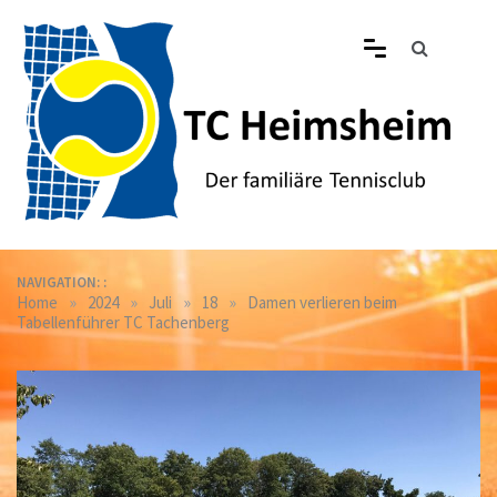
Skip
to
content
Tennisclub Heimsheim
Der familiäre Tennisclub in Heimsheim
NAVIGATION: :
»
»
»
»
Home
2024
Juli
18
Damen verlieren beim
Tabellenführer TC Tachenberg