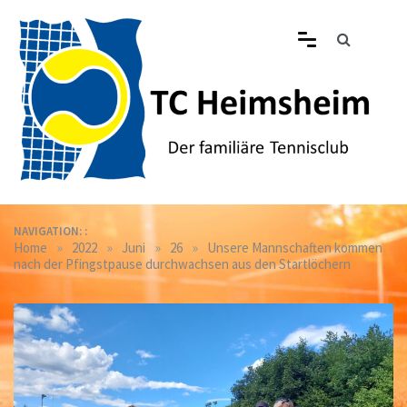
Skip
to
content
Tennisclub Heimsheim
Der familiäre Tennisclub in Heimsheim
NAVIGATION: :
»
»
»
»
Home
2022
Juni
26
Unsere Mannschaften kommen
nach der Pfingstpause durchwachsen aus den Startlöchern