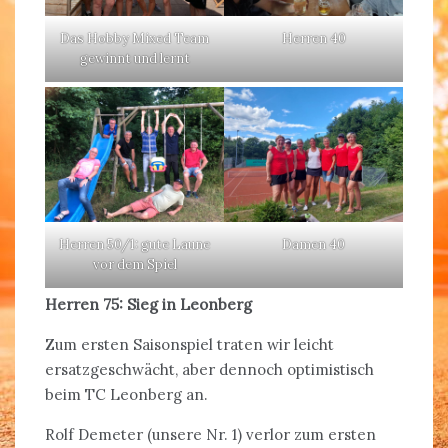
Das Hobby Mixed Team
Herren 40
gewinnt und lernt
Herren 50/1: gute Laune
Damen 40
vor dem Spiel
Herren 75: Sieg in Leonberg
Zum ersten Saisonspiel traten wir leicht
ersatzgeschwächt, aber dennoch optimistisch
beim TC Leonberg an.
Rolf Demeter (unsere Nr. 1) verlor zum ersten