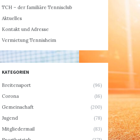
TCH – der familiäre Tennisclub
Aktuelles
Kontakt und Adresse
Vermietung Tennisheim
KATEGORIEN
Breitensport
(96)
Corona
(16)
Gemeinschaft
(200)
Jugend
(78)
Mitgliedermail
(83)
Sportbetrieb
(271)