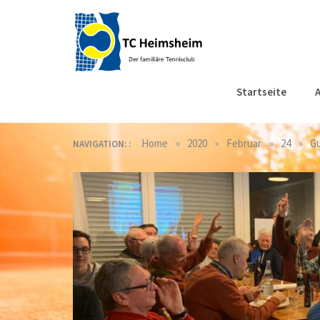
Skip
to
content
Tennisclub
Der familiäre Tennisclub
Startseite
A
in Heimsheim
Heimsheim
»
»
»
»
Home
2020
Februar
24
Gu
NAVIGATION: :