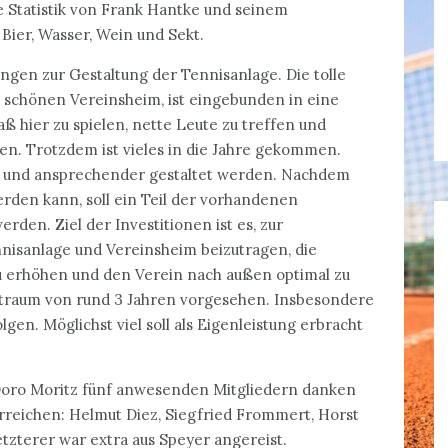
e Statistik von Frank Hantke und seinem
Bier, Wasser, Wein und Sekt.
ungen zur Gestaltung der Tennisanlage. Die tolle
 schönen Vereinsheim, ist eingebunden in eine
 hier zu spielen, nette Leute zu treffen und
gen. Trotzdem ist vieles in die Jahre gekommen.
tzt und ansprechender gestaltet werden. Nachdem
werden kann, soll ein Teil der vorhandenen
werden. Ziel der Investitionen ist es, zur
nisanlage und Vereinsheim beizutragen, die
 zu erhöhen und den Verein nach außen optimal zu
eitraum von rund 3 Jahren vorgesehen. Insbesondere
gen. Möglichst viel soll als Eigenleistung erbracht
 Doro Moritz fünf anwesenden Mitgliedern danken
rreichen: Helmut Diez, Siegfried Frommert, Horst
etzterer war extra aus Speyer angereist.