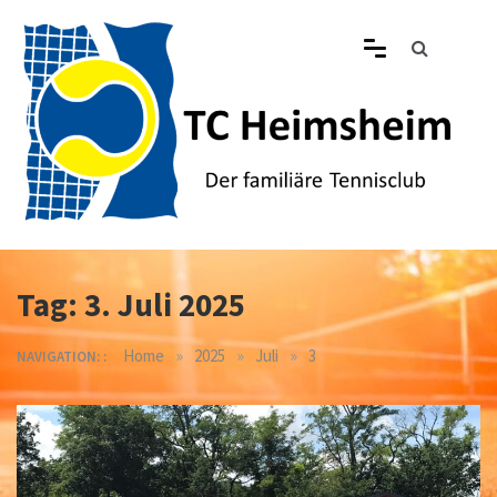
Skip
to
content
Tennisclub Heimsheim
Der familiäre Tennisclub in Heimsheim
Tag:
3. Juli 2025
»
»
»
Home
2025
Juli
3
NAVIGATION: :