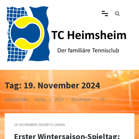
Skip
to
content
Tennisclub Heimsheim
Der familiäre Tennisclub in Heimsheim
Tag:
19. November 2024
»
»
»
Home
2024
November
19
NAVIGATION: :
19. NOVEMBER 2024
BY
FLORIAN
Erster Wintersaison-Spieltag: