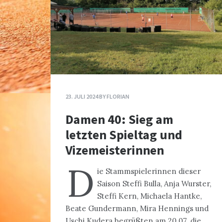
23. JULI 2024
BY
FLORIAN
Damen 40: Sieg am
letzten Spieltag und
Vizemeisterinnen
D
ie Stammspielerinnen dieser
Saison Steffi Bulla, Anja Wurster,
Steffi Kern, Michaela Hantke,
Beate Gundermann, Mira Hennings und
Uschi Kudera begrüßten am 20.07. die