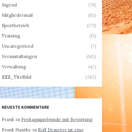
Jugend
(78)
Mitgliedermail
(83)
Sportbetrieb
(271)
Training
(15)
Uncategorized
(7)
Veranstaltungen
(145)
Verwaltung
(42)
ZZZ_Titelbild
(362)
NEUESTE KOMMENTARE
Frank
zu
Freitagsspielrunde mit Bewirtung
Frank Hantke
zu
Rolf Demeter ist eine