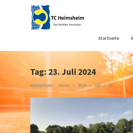
Skip
to
content
Tennisclub
Der familiäre Tennisclub
Startseite
A
in Heimsheim
Heimsheim
Tag:
23. Juli 2024
»
»
»
Home
2024
Juli
23
NAVIGATION: :